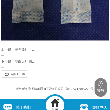
上一篇：源莘厦门干燥剂_500克硅胶大
...
下一篇：空白无印刷小包防潮干燥剂_源莘
...
版权所有ⓒ
源莘(厦门)工贸有限公司
闽ICP备17019273号